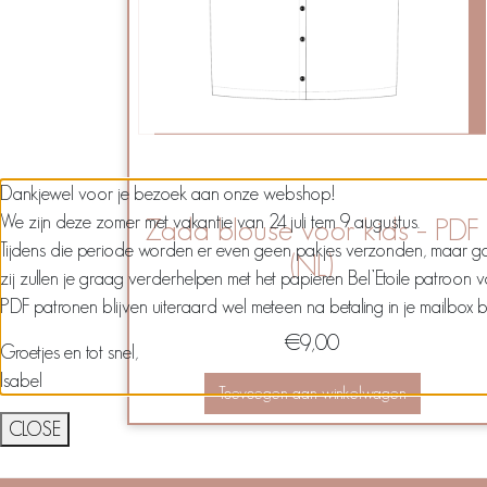
Dankjewel voor je bezoek aan onze webshop!
We zijn deze zomer met vakantie van 24 juli tem 9 augustus.
Zada blouse voor kids – PDF
Tijdens die periode worden er even geen pakjes verzonden, maar ga ze
(NL)
zij zullen je graag verderhelpen met het papieren Bel’Etoile patroon 
PDF patronen blijven uiteraard wel meteen na betaling in je mailbox 
€
9,00
Groetjes en tot snel,
Isabel
Toevoegen aan winkelwagen
CLOSE