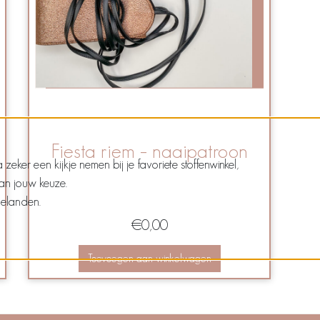
Fiesta riem – naaipatroon
ker een kijkje nemen bij je favoriete stoffenwinkel,
van jouw keuze.
belanden.
€
0,00
Toevoegen aan winkelwagen