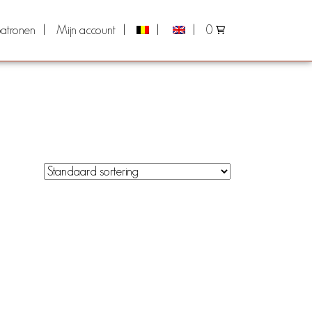
atronen
Mijn account
0