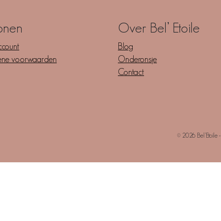
onen
Over Bel’ Etoile
ccount
Blog
ene voorwaarden
Onderonsje
Contact
© 2026 Bel’Etoile 