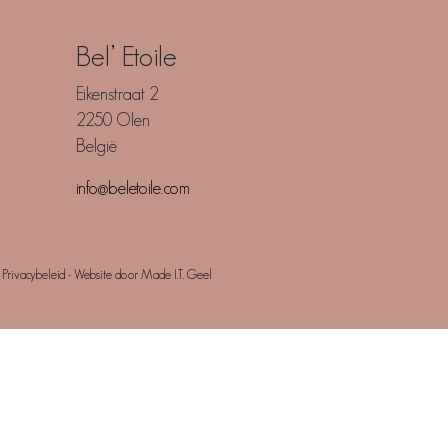
Bel’ Etoile
Eikenstraat 2
2250 Olen
België
info@beletoile.com
-
Privacybeleid
-
Website door Made I.T. Geel