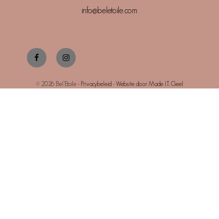
info@beletoile.com
Facebook
Instagram
© 2026 Bel’Etoile -
Privacybeleid
-
Website door Made I.T. Geel