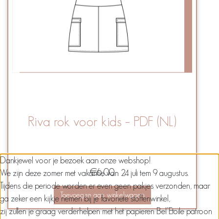
Riva rok voor kids – PDF (NL)
Dankjewel voor je bezoek aan onze webshop!
€
6,00
We zijn deze zomer met vakantie van 24 juli tem 9 augustus.
Tijdens die periode worden er even geen pakjes verzonden, maar
Toevoegen aan winkelwagen
ga zeker een kijkje nemen bij je favoriete stoffenwinkel,
zij zullen je graag verderhelpen met het papieren Bel’Etoile patroon