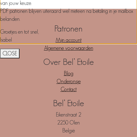
van jouw keuze.
PDF patronen blijven uiteraard wel meteen na betaling in je mailbox
belanden.
Patronen
Groetjes en tot snel,
Isabel
Mijn account
Algemene voorwaarden
CLOSE
Over Bel’ Etoile
Blog
Onderonsje
Contact
Bel’ Etoile
Eikenstraat 2
2250 Olen
België