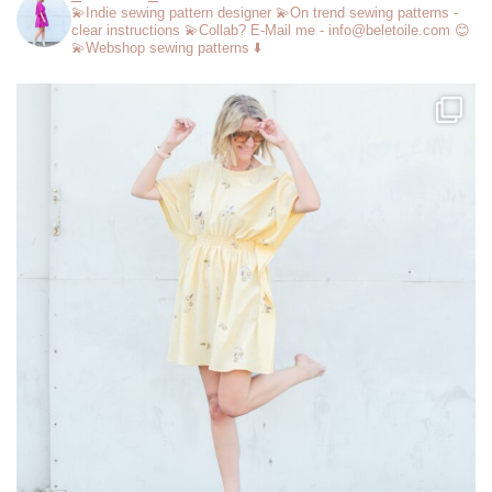
💫Indie sewing pattern designer
💫On trend sewing patterns -
clear instructions
💫Collab? E-Mail me - info@beletoile.com 😊
💫Webshop sewing patterns ⬇️