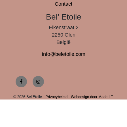
Contact
Bel’ Etoile
Eikenstraat 2
2250 Olen
België
info@beletoile.com
Facebook
Instagram
© 2026 Bel’Etoile -
Privacybeleid
-
Webdesign door Made I.T.