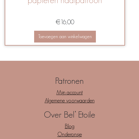
papieren naaipatroon
€
16,00
Toevoegen aan winkelwagen
Patronen
Mijn account
Algemene voorwaarden
Over Bel’ Etoile
Blog
Onderonsje