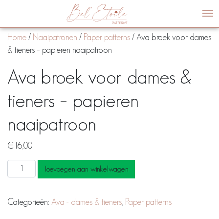
Me
Home
/
Naaipatronen
/
Paper patterns
/ Ava broek voor dames
& tieners – papieren naaipatroon
Ava broek voor dames &
tieners – papieren
naaipatroon
€
16,00
Ava
Toevoegen aan winkelwagen
broek
voor
Categorieën:
Ava - dames & tieners
,
Paper patterns
dames
&