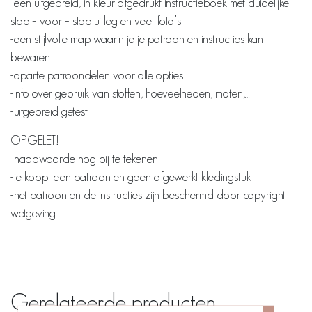
-een uitgebreid, in kleur afgedrukt instructieboek met duidelijke
stap – voor – stap uitleg en veel foto’s
-een stijlvolle map waarin je je patroon en instructies kan
bewaren
-aparte patroondelen voor alle opties
-info over gebruik van stoffen, hoeveelheden, maten,…
-uitgebreid getest
OPGELET!
-naadwaarde nog bij te tekenen
-je koopt een patroon en geen afgewerkt kledingstuk
-het patroon en de instructies zijn beschermd door copyright
wetgeving
Gerelateerde producten