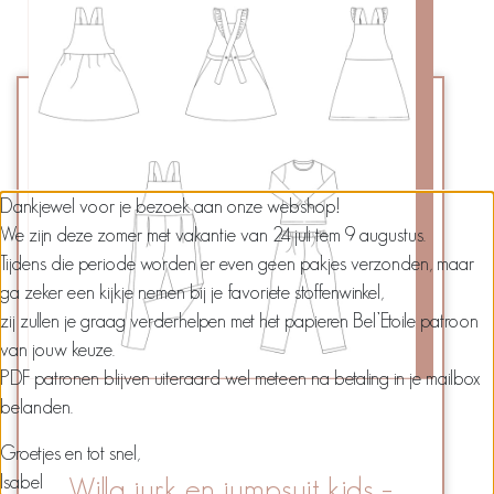
Dankjewel voor je bezoek aan onze webshop!
We zijn deze zomer met vakantie van 24 juli tem 9 augustus.
Tijdens die periode worden er even geen pakjes verzonden, maar
ga zeker een kijkje nemen bij je favoriete stoffenwinkel,
zij zullen je graag verderhelpen met het papieren Bel’Etoile patroon
van jouw keuze.
PDF patronen blijven uiteraard wel meteen na betaling in je mailbox
belanden.
Groetjes en tot snel,
Isabel
Willa jurk en jumpsuit kids –