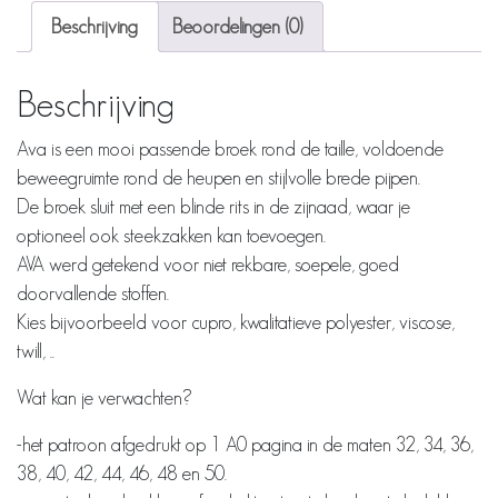
Beschrijving
Beoordelingen (0)
Beschrijving
Ava is een mooi passende broek rond de taille, voldoende
beweegruimte rond de heupen en stijlvolle brede pijpen.
De broek sluit met een blinde rits in de zijnaad, waar je
optioneel ook steekzakken kan toevoegen.
AVA werd getekend voor niet rekbare, soepele, goed
doorvallende stoffen.
Kies bijvoorbeeld voor cupro, kwalitatieve polyester, viscose,
twill, ..
Wat kan je verwachten?
-het patroon afgedrukt op 1 A0 pagina in de maten 32, 34, 36,
38, 40, 42, 44, 46, 48 en 50.