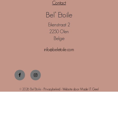
Contact
Bel’ Etoile
Eikenstraat 2
2250 Olen
België
info@beletoile.com
Facebook
Instagram
© 2026 Bel’Etoile -
Privacybeleid
-
Website door Made I.T. Geel