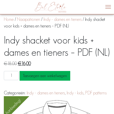
Me
Home
/
Naaipatronen
/
Indy - dames en tieners
/ Indy shacket
voor kids + dames en tieners – PDF (NL)
Indy shacket voor kids +
dames en tieners – PDF (NL)
Oorspronkelijke
Huidige
€
18,00
€
16,00
prijs
prijs
Indy
Toevoegen aan winkelwagen
was:
is:
shacket
€18,00.
€16,00.
voor
Categorieën:
Indy - dames en tieners
,
Indy - kids
,
PDF patterns
kids
Aanbieding!
+
dames
en