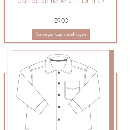
dames en tieners – PDF (NL)
€
9,00
Toevoegen aan winkelwagen