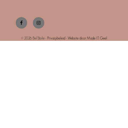
Facebook
Instagram
© 2026 Bel’Etoile -
Privacybeleid
-
Website door Made I.T. Geel