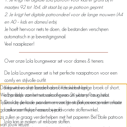
maatjes 92 tot 164, dit staat bij op je patroon geprint.
2. Je krijgt het digitale patroondeel voor de lange mouwen (A4
en A0 – kids en dames) erbij.
Je hoeft hiervoor niets te doen, de bestanden verschijnen
automatisch in je bevestigingsmail.
Veel naaiplezier!
Over onze Lola loungewear set voor dames & tieners:
De Lola Loungewear set is het perfecte naaipatroon voor een
comfy en stijlvolle outfit.
Dankjewel voor je bezoek aan onze webshop!
Kies uit een shirt (ronde hals of V-hals) met lange broek of short,
We zijn deze zomer met vakantie van 24 juli tem 9 augustus.
afhankelijk van het seizoen of gewoon waar je zin in hebt.
Tijdens die periode worden er even geen pakjes verzonden, maar
Dankzij de losse pasvorm en zachte stoffen creëer je een relaxte
ga zeker een kijkje nemen bij je favoriete stoffenwinkel,
look voor thuis of casual wear!
zij zullen je graag verderhelpen met het papieren Bel’Etoile patroon
Lola kan je maken uit rekbare stoffen.
van jouw keuze.