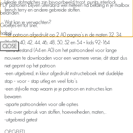
Ideale stofmatches zijn bijvoorbeeld tricot, punta, interlock,
PDF patronen blijven uiteraard wel meteen na betaling in je mailbox
french terry en andere gebreide stoffen.
belanden.
Wat kan je verwachten?
Groetjes en tot snel,
Isabel
-het patroon afgedrukt op 2 A0 pagina’s in de maten 32, 34,
36, 38, 40, 42, 44, 46, 48, 50, 52 en 54 + kids 92-164
CLOSE
-extra bestand (A4 en A0) om het patroondeel voor lange
mouwen te downloaden voor een warmere versie, dit staat dus
niet geprint op het patroon
-een uitgebreid, in kleur afgedrukt instructieboek met duidelijke
stap – voor – stap uitleg en veel foto’s
-een stijlvolle map waarin je je patroon en instructies kan
bewaren
-aparte patroondelen voor alle opties
-info over gebruik van stoffen, hoeveelheden, maten,…
-uitgebreid getest
OPGELET!