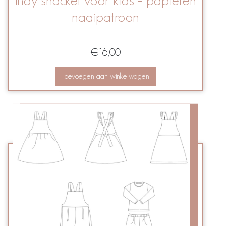
Indy shacket voor kids – papieren
naaipatroon
€
16,00
Toevoegen aan winkelwagen