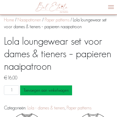
Me
Home
/
Naaipatronen
/
Paper patterns
/ Lola loungewear set
voor dames & tieners – papieren naaipatroon
Lola loungewear set voor
dames & tieners – papieren
naaipatroon
€
16,00
Lola
Toevoegen aan winkelwagen
loungewear
set
Categorieën:
Lola - dames & tieners
,
Paper patterns
voor
dames