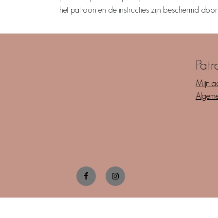
-het patroon en de instructies zijn beschermd doo
Patr
Mijn a
Algem
Facebook
Instagram