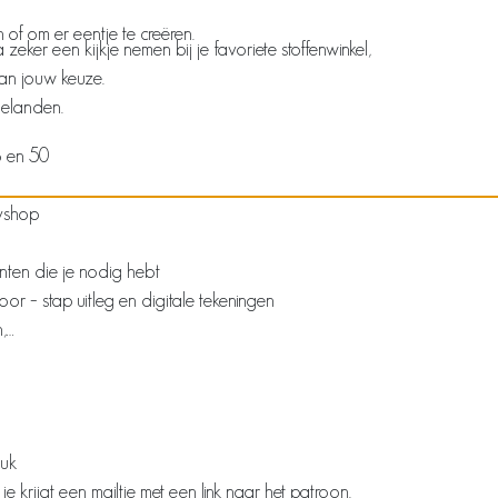
en of om er eentje te creëren.
ker een kijkje nemen bij je favoriete stoffenwinkel,
van jouw keuze.
belanden.
8 en 50
pyshop
inten die je nodig hebt
oor – stap uitleg en digitale tekeningen
n,…
tuk
krijgt een mailtje met een link naar het patroon.