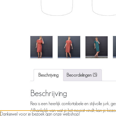
Beschrijving
Beoordelingen (5)
Beschrijving
Rea is een heerlijk comfortabele en stijlvolle jurk, ge
Afhankelijk van wat je het mooist vindt, kan je kie
Dankjewel voor je bezoek aan onze webshop!