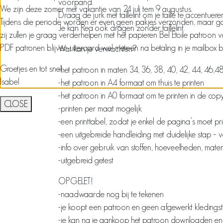
voorpand.
We zijn deze zomer met vakantie van 24 juli tem 9 augustus.
Draag de jurk met taillelint om je taille te accentuer
Tijdens die periode worden er even geen pakjes verzonden, maar ga ze
Je kan Rea ook dragen zonder taillelint.
zij zullen je graag verderhelpen met het papieren Bel’Etoile patroon 
PDF patronen blijven uiteraard wel meteen na betaling in je mailbox 
Wat kan je verwachten?
Groetjes en tot snel,
-het patroon in maten 34, 36, 38, 40, 42, 44, 46,4
Isabel
-het patroon in A4 formaat om thuis te printen
-het patroon in A0 formaat om te printen in de co
CLOSE
-printen per maat mogelijk
-een printtabel, zodat je enkel de pagina’s moet pr
-een uitgebreide handleiding met duidelijke stap – v
-info over gebruik van stoffen, hoeveelheden, mate
-uitgebreid getest
OPGELET!
-naadwaarde nog bij te tekenen
-je koopt een patroon en geen afgewerkt kledings
-je kan na je aankoop het patroon downloaden en je 