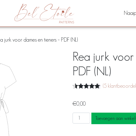
Naaip
a jurk voor dames en tieners – PDF (NL)
Rea jurk voor
PDF (NL)
(
5
klantbeoordel
Beoordeling
5
4.80
op 5
€
0,00
gebaseerd
op
klantbeoordelingen
Rea
Toevoegen aan winke
jurk
voor