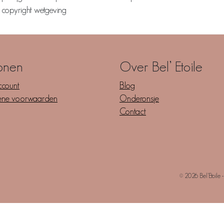
r copyright wetgeving
onen
Over Bel’ Etoile
ccount
Blog
ene voorwaarden
Onderonsje
Contact
© 2026 Bel’Etoile 