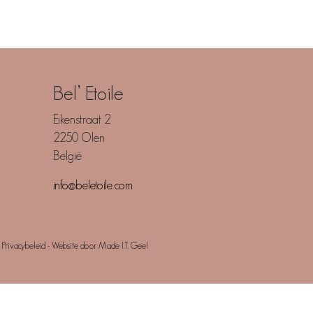
Bel’ Etoile
Eikenstraat 2
2250 Olen
België
info@beletoile.com
-
Privacybeleid
-
Website door Made I.T. Geel