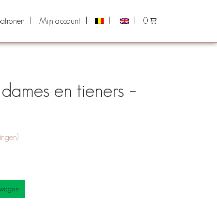
atronen
Mijn account
0
 dames en tieners –
ingen)
lwagen