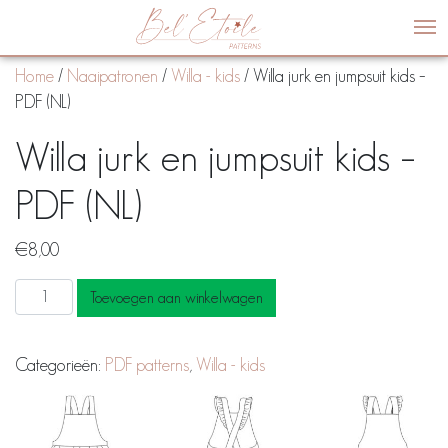
Me
Home
/
Naaipatronen
/
Willa - kids
/ Willa jurk en jumpsuit kids –
PDF (NL)
Willa jurk en jumpsuit kids –
PDF (NL)
€
8,00
Willa
Toevoegen aan winkelwagen
jurk
en
Categorieën:
PDF patterns
,
Willa - kids
jumpsuit
kids
-
PDF