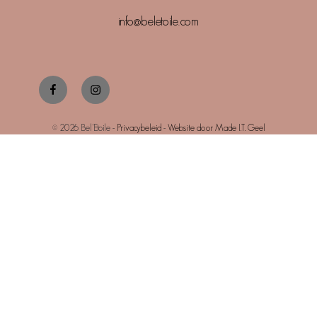
info@beletoile.com
Facebook
Instagram
© 2026 Bel’Etoile -
Privacybeleid
-
Website door Made I.T. Geel