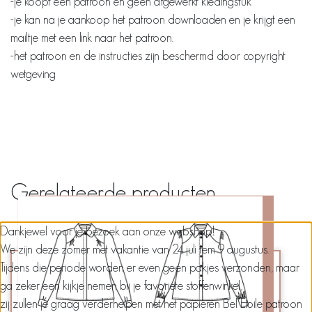
-je koopt een patroon en geen afgewerkt kledingstuk
-je kan na je aankoop het patroon downloaden en je krijgt een
mailtje met een link naar het patroon.
-het patroon en de instructies zijn beschermd door copyright
wetgeving
Gerelateerde producten
Dankjewel voor je bezoek aan onze webshop!
We zijn deze zomer met vakantie van 24 juli tem 9 augustus.
Tijdens die periode worden er even geen pakjes verzonden, maar
ga zeker een kijkje nemen bij je favoriete stoffenwinkel,
zij zullen je graag verderhelpen met het papieren Bel’Etoile patroon