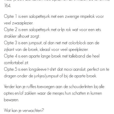
164.
Optie 1 is een salopettejurk met een zwierige rimpelrok voor
veel zwaaiplezier.
Optie 2 is een salopettejurk met a-lijn rok wat voor een iets
strakker silhouet zorgt.
Optie 3 is een jumpsuit, al dan niet met colorblock aan de
zijkant van de broek, ideaal voor veel speelplezier.
Optie 4 is een aparte lange broek met tailleband die heel
comfortabel zit.
Optie 5 is een longsleeve t-shirt dat mooi aansluit, perfect om te
dragen onder de jurkjes/jumpsuit of bij de aparte broek.
Verder kan je ruffles toevoegen aan de schouderlinten bij alle
opties en/of zakken waar de meisjes hun schatten in kunnen
bewaren.
Wat kan je verwachten?