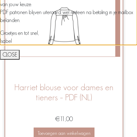
van jouw keuze.
PDF patronen blijven uiteraard wel meteen na betaling in je mailbox
belanden.
Groetjes en tot snel,
Isabel
CLOSE
Harriet blouse voor dames en
tieners – PDF (NL)
€
11,00
Toevoegen aan winkelwagen