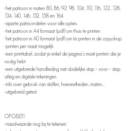
-het patroon in maten 80, 86, 92, 98, 104, 110, 116, 122, 128,
134, 140, 146, 152, 158 en 164
-aparte patroondelen voor alle opties
-het patroon in A4 formaat (pdf) om thuis te printen
-het patroon in A0 formaat (pdf) om te printen in de copyshop
-printen per maat mogelijk
-een printtabel, zodat je enkel de pagina’s moet printen die je
nodig hebt
-een uitgebreide handleiding met duidelijke stap – voor – stap
uitleg en digitale tekeningen
-info over gebruik van stoffen, hoeveelheden, maten,…
-uitgebreid getest
OPGELET!
-naadwaarde nog bij te tekenen