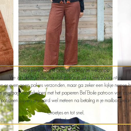
Dankjewel voor je bezoek aan onze webshop!
We zijn deze zomer met vakantie van 24 juli tem 9 augustus.
n er even geen pakjes verzonden, maar ga zeker een kijkje nemen bij j
len je graag verderhelpen met het papieren Bel’Etoile patroon van jou
patronen blijven uiteraard wel meteen na betaling in je mailbox bela
Groetjes en tot snel,
Isabel