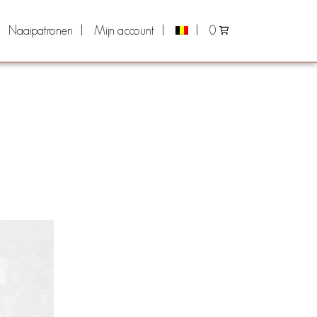
Naaipatronen
Mijn account
0