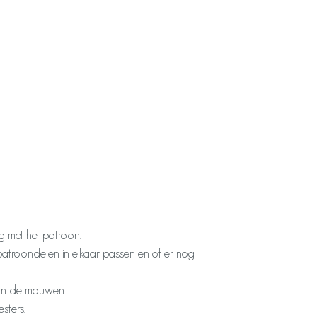
 met het patroon.
e patroondelen in elkaar passen en of er nog
van de mouwen.
sters.