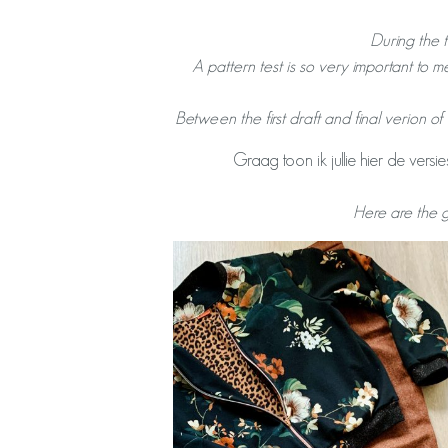
During the t
A pattern test is so very important to m
Between the first draft and final verion 
Graag toon ik jullie hier de ver
Here are the g