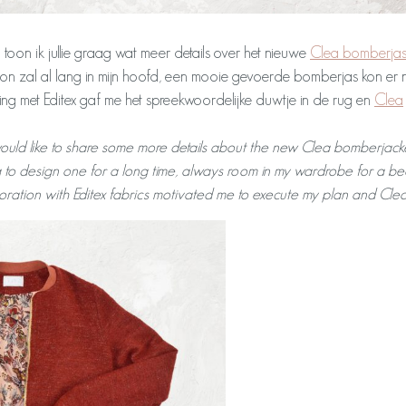
oon ik jullie graag wat meer details over het nieuwe
Clea bomberja
n zal al lang in mijn hoofd, een mooie gevoerde bomberjas kon er nog 
g met Editex gaf me het spreekwoordelijke duwtje in de rug en
Clea
ould like to share some more details about the new Clea bomberjacke
 to design one for a long time, always room in my wardrobe for a beaut
oration with Editex fabrics motivated me to execute my plan and Cle