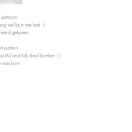
s
patroon.
wel bij in mijn kast :-).
werd geboren.
t pattern.
iful and fully lined bomber :-).
a was born.