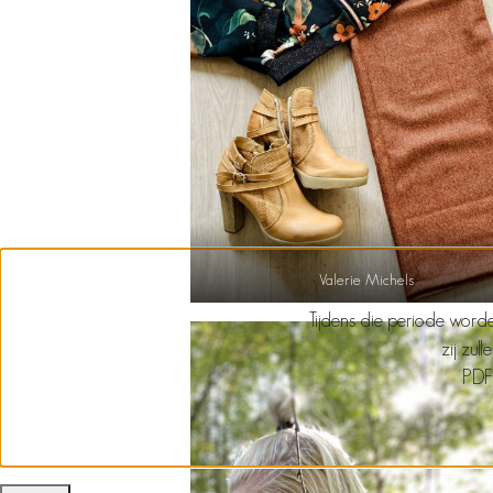
Valerie Michels
Tijdens die periode worde
zij zul
PDF 