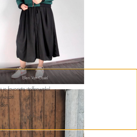
Ellen Van Ossel
e favoriete stoffenwinkel,
w keuze.
nden.