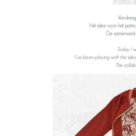
Vandaag t
Het idee voor het patroo
De samenwerkin
Today I w
I’ve been playing with the idea
The collab