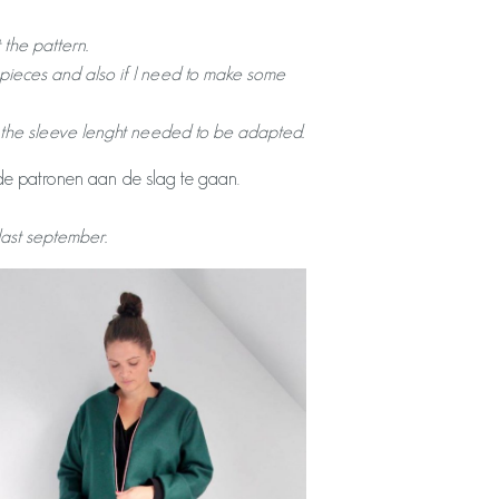
 the pattern.
rn pieces and also if I need to make some
ly the sleeve lenght needed to be adapted.
 de patronen aan de slag te gaan.
last september.