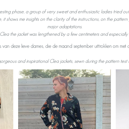
esting phase, a group of very sweet and enthusiastic ladies tried out
e, it shows me insights on the clarity of the instructions, on the patte
major adaptations.
of Clea the jacket was lengthened by a few centimeters and especial
sies van deze lieve dames, die de maand september uittrokken om met
orgeous and inspirational Clea jackets, sewn during the pattern test 