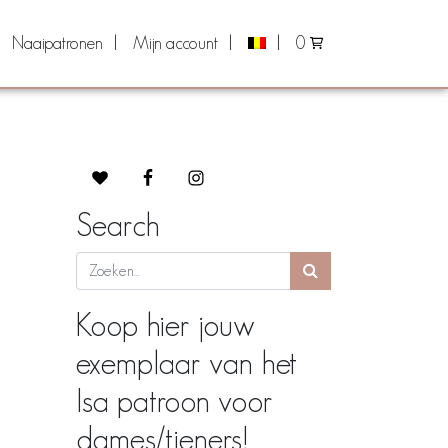
Naaipatronen
Mijn account
0
Search
Koop hier jouw
exemplaar van het
Isa patroon voor
dames/tieners!