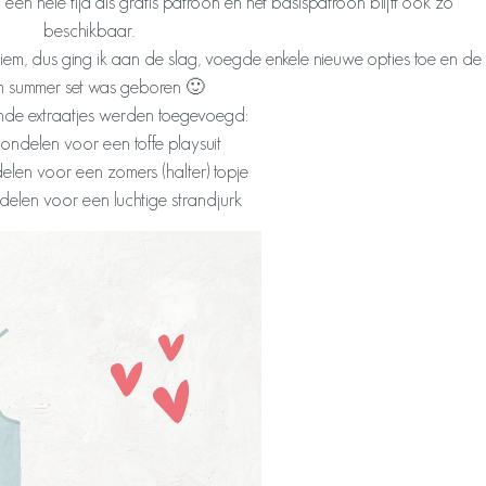
 een hele tijd als gratis patroon en het basispatroon blijft ook zo
beschikbaar.
Siem, dus ging ik aan de slag, voegde enkele nieuwe opties toe en de
m summer set was geboren 🙂
de extraatjes werden toegevoegd:
ondelen voor een toffe playsuit
elen voor een zomers (halter) topje
delen voor een luchtige strandjurk