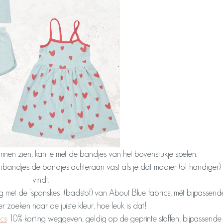
unnen zien, kan je met de bandjes van het bovenstukje spelen.
tibandjes de bandjes achteraan vast als je dat mooier (of handiger)
vindt.
lag met de ‘sponskes’ (badstof) van About Blue fabrics, mét bijpassend
er zoeken naar de juiste kleur, hoe leuk is dat!
cs
10% korting weggeven, geldig op de geprinte stoffen, bijpassende