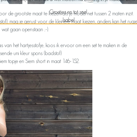
Groetjes en tot snel,
r de grootste maat te kiezen als je model net tussen 2 maten inzit.
Isabel
stof), mag je gerust voor de kleinere maat kiezen, anders kan het rugj
wat gaan openstaan ;-).
 van het hartjesstofje, koos ik ervoor om een set te maken in de
ssende uni kleur spons (badstof)
Siem topje en Siem short in maat 146-152.