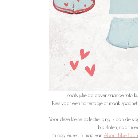
Zoals jullie op bovenstaande foto k
Kies voor een haltertopje of maak spaghet
Voor deze kleine collectie, ging ik aan de s
biaislinten, nooit me
En nog leuker: ik mag van
About Blue Fabri