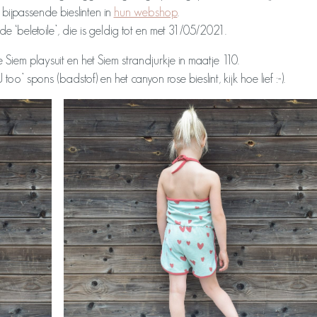
 bijpassende bieslinten in
hun webshop
.
 ‘beletoile’, die is geldig tot en met 31/05/2021.
Siem playsuit en het Siem strandjurkje in maatje 110.
oo’ spons (badstof) en het canyon rose bieslint, kijk hoe lief :-).