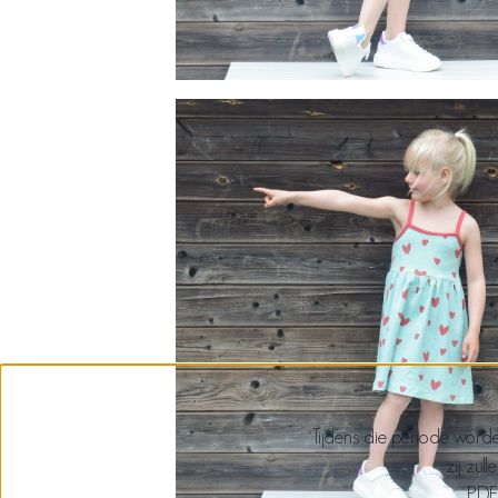
Tijdens die periode worde
zij zul
PDF 