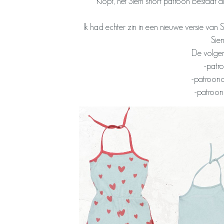
Klopt, het Siem short patroon bestaat al
Ik had echter zin in een nieuwe versie van 
Sie
De volgen
-patro
-patroond
-patroon