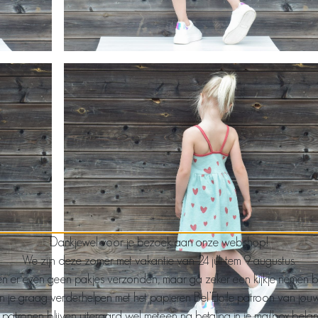
Dankjewel voor je bezoek aan onze webshop!
We zijn deze zomer met vakantie van 24 juli tem 9 augustus.
n er even geen pakjes verzonden, maar ga zeker een kijkje nemen bij j
len je graag verderhelpen met het papieren Bel’Etoile patroon van jou
patronen blijven uiteraard wel meteen na betaling in je mailbox bela