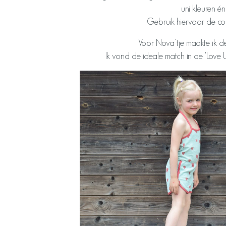
uni kleuren én
Gebruik hiervoor de code
Voor Nova’tje maakte ik de 
Ik vond de ideale match in de ‘Love U t