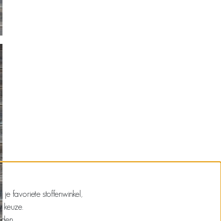
e favoriete stoffenwinkel,
w keuze.
nden.