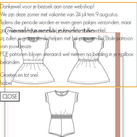
Dankjewel voor je bezoek aan onze webshop!
We zijn deze zomer met vakantie van 24 juli tem 9 augustus.
Tijdens die periode worden er even geen pakjes verzonden, maar
Gerelateerde producten
ga zeker een kijkje nemen bij je favoriete stoffenwinkel,
zij zullen je graag verderhelpen met het papieren Bel’Etoile patroon
van jouw keuze.
PDF patronen blijven uiteraard wel meteen na betaling in je mailbox
belanden.
Groetjes en tot snel,
Isabel
CLOSE