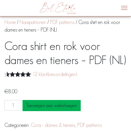
Me
Home
/
Naaipatronen
/
PDF patterns
/ Cora shirt en rok voor
dames en tieners – PDF (NL)
Cora shirt en rok voor
dames en tieners – PDF (NL)
(
2
klantbeoordelingen)
Beoordeling
2
5.00
op 5
€
8,00
gebaseerd
op
klantbeoordelingen
Cora
Toevoegen aan winkelwagen
shirt
en
Categorieën:
Cora - dames & tieners
,
PDF patterns
rok