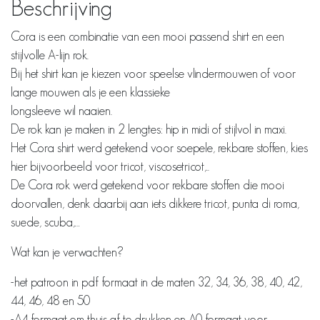
Beschrijving
Cora is een combinatie van een mooi passend shirt en een
stijlvolle A-lijn rok.
Bij het shirt kan je kiezen voor speelse vlindermouwen of voor
lange mouwen als je een klassieke
longsleeve wil naaien.
De rok kan je maken in 2 lengtes: hip in midi of stijlvol in maxi.
Het Cora shirt werd getekend voor soepele, rekbare stoffen, kies
hier bijvoorbeeld voor tricot, viscosetricot,..
De Cora rok werd getekend voor rekbare stoffen die mooi
doorvallen, denk daarbij aan iets dikkere tricot, punta di roma,
suede, scuba,…
Wat kan je verwachten?
-het patroon in pdf formaat in de maten 32, 34, 36, 38, 40, 42,
44, 46, 48 en 50
-A4 formaat om thuis af te drukken en A0 formaat voor