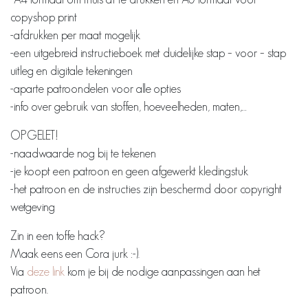
copyshop print
-afdrukken per maat mogelijk
-een uitgebreid instructieboek met duidelijke stap – voor – stap
uitleg en digitale tekeningen
-aparte patroondelen voor alle opties
-info over gebruik van stoffen, hoeveelheden, maten,…
OPGELET!
-naadwaarde nog bij te tekenen
-je koopt een patroon en geen afgewerkt kledingstuk
-het patroon en de instructies zijn beschermd door copyright
wetgeving
Zin in een toffe hack?
Maak eens een Cora jurk :-).
Via
deze link
kom je bij de nodige aanpassingen aan het
patroon.