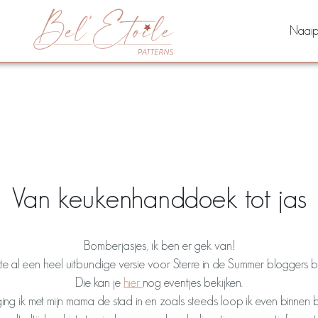
Naaip
Van keukenhanddoek tot jas
Bomberjasjes, ik ben er gek van!
te al een heel uitbundige versie voor Sterre in de Summer bloggers b
Die kan je
hier
nog eventjes bekijken.
ng ik met mijn mama de stad in en zoals steeds loop ik even binnen b