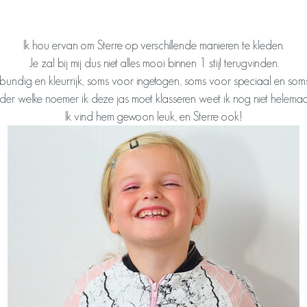
Ik hou ervan om Sterre op verschillende manieren te kleden.
Je zal bij mij dus niet alles mooi binnen 1 stijl terugvinden.
itbundig en kleurrijk, soms voor ingetogen, soms voor speciaal en so
er welke noemer ik deze jas moet klasseren weet ik nog niet helemaal 
Ik vind hem gewoon leuk, en Sterre ook!