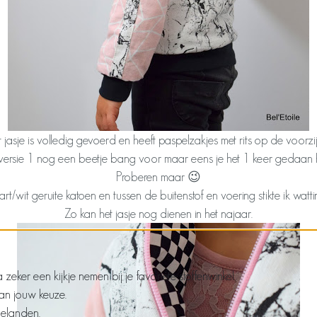
 jasje is volledig gevoerd en heeft paspelzakjes met rits op de voorzi
versie 1 nog een beetje bang voor maar eens je het 1 keer gedaan heb
Proberen maar 😉
rt/wit geruite katoen en tussen de buitenstof en voering stikte ik wa
Zo kan het jasje nog dienen in het najaar.
ker een kijkje nemen bij je favoriete stoffenwinkel,
van jouw keuze.
belanden.