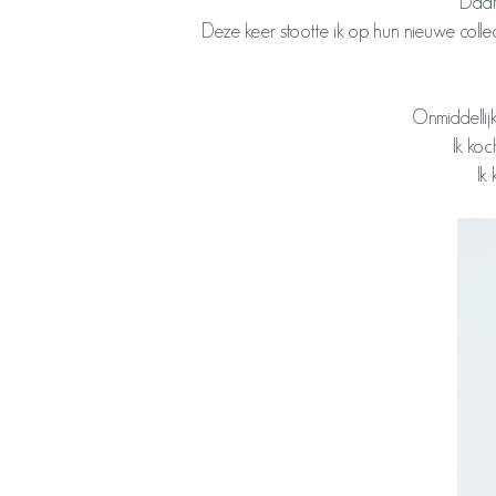
Daar 
Deze keer stootte ik op hun nieuwe colle
Onmiddellijk
Ik ko
Ik