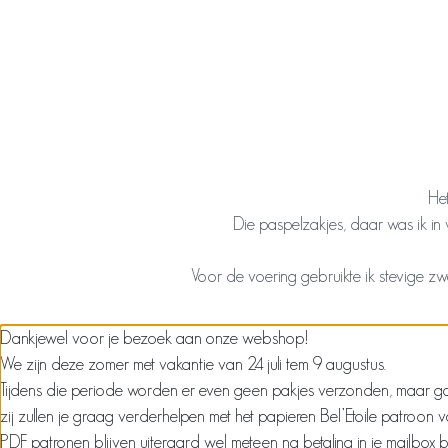
Het
Die paspelzakjes, daar was ik in 
Voor de voering gebruikte ik stevige zwa
Dankjewel voor je bezoek aan onze webshop!
We zijn deze zomer met vakantie van 24 juli tem 9 augustus.
Tijdens die periode worden er even geen pakjes verzonden, maar ga ze
zij zullen je graag verderhelpen met het papieren Bel’Etoile patroon 
PDF patronen blijven uiteraard wel meteen na betaling in je mailbox 