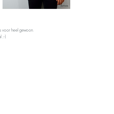
ms voor heel gewoon.
;-).