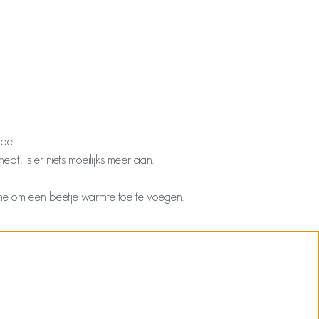
jde.
t, is er niets moeilijks meer aan.
ttine om een beetje warmte toe te voegen.