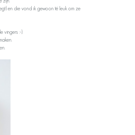
 zijn.
gt) en die vond ik gewoon té leuk om ze
 vingers :-).
maken.
en.