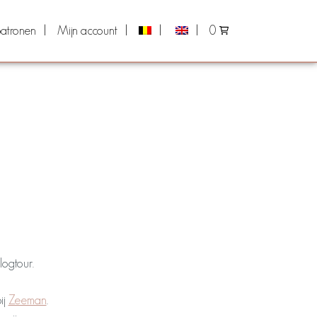
atronen
Mijn account
0
logtour.
ij
Zeeman
.