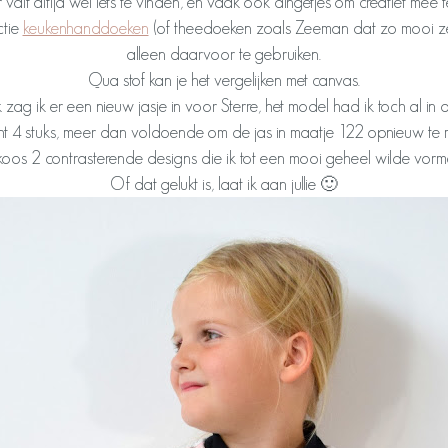
valt altijd wel iets te vinden, en vaak ook dingetjes om creatief mee te
ctie
keukenhanddoeken
(of theedoeken zoals Zeeman dat zo mooi ze
alleen daarvoor te gebruiken.
Qua stof kan je het vergelijken met canvas.
 zag ik er een nieuw jasje in voor Sterre, het model had ik toch al in de
cht 4 stuks, meer dan voldoende om de jas in maatje 122 opnieuw te 
 koos 2 contrasterende designs die ik tot een mooi geheel wilde vorm
Of dat gelukt is, laat ik aan jullie 🙂