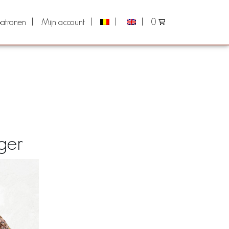
atronen
Mijn account
0
ger