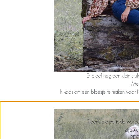
Er bleef nog een klein stu
Mee
Ik koos om een bloesje te maken voor Nov
Tijdens die periode worde
zij zul
PDF 