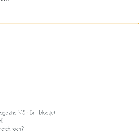
gazine N°5 – Britt bloesje).
f.
 match, toch?