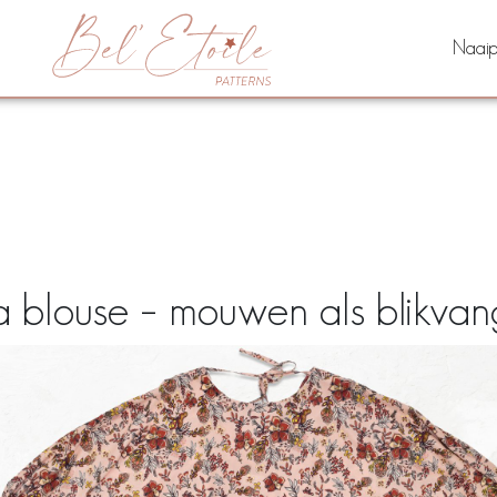
Naaip
ta blouse – mouwen als blikvan