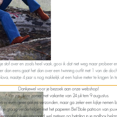
kje stof over en zoals heel vaak, gooi ik dat niet weg maar probeer er
r dan eens gaat het dan over een twinning outfit met 1 van de docht
a, maatje 4 jaar is nog makkelijk uit een halve meter te krijgen (in teg
Dankjewel voor je bezoek aan onze webshop!
We zijn deze zomer met vakantie van 24 juli tem 9 augustus.
n er even geen pakjes verzonden, maar ga zeker een kijkje nemen bij j
len je graag verderhelpen met het papieren Bel’Etoile patroon van jou
patronen blijven uiteraard wel meteen na betaling in je mailbox bela