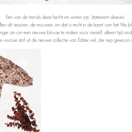
Eén van de trends deze herfst en winter zijn ‘statement sleeves’.
n dit seizoen, de mouwen, en dat is recht in de kaart van het Vita bl
nger zin om een nieuwe blouse te maken voor mezelf, alleen tijd vinden,
e viscose stof uit de nieuwe collectie van Editex viel, die riep gewoon