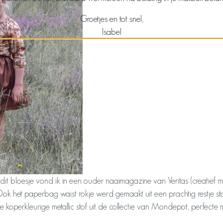
Groetjes en tot snel,
Isabel
it bloesje vond ik in een ouder naaimagazine van Veritas (creatief ma
ok het paperbag waist rokje werd gemaakt uit een prachtig restje sto
ge koperkleurige metallic stof uit de collectie van Mondepot, perfecte