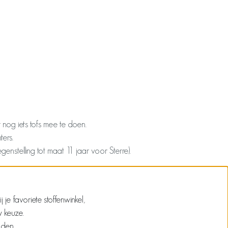
 nog iets tofs mee te doen.
ers.
enstelling tot maat 11 jaar voor Sterre).
e favoriete stoffenwinkel,
w keuze.
nden.