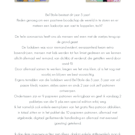
Bel’Etoile bestaat dit jaar 5 jaar!
Reden genoeg om een positieve boodschap de wereld in te sturen en er
meteen een kadootje aan vast te koppelen, toch?
De hele coronacrisis heeft ons als mensen wel even met de voetjes terug op
de grond gezet.
De lockdown was voor niemand evident, eenzaamheid kwam extra
bovendrijven, mensen met kids werden tot hun limiet gedreven en we kennen
allicht allemaal wel iemand, van dichtbij of verderaf, die getroffen werd door
covid-19.
Door allemaal samen te werken, kregen we het virus klein, al is het nog niet
voorbij en blijven we best voorzichtig.
Ergens temidden van die lockdown werd Bel’Etoile dus 5 jaar, 5 jaar van vol
passie kledij naaien, stofjes aaien en sinds 2 jaar ook zelf patronen
ontwerpen.
Ondertussen zijn er 9 papieren patronen verkrijgbaar en geef ik vandaag 2
pakketjes van die 9, plus een special edition erbij weg.
Ik liet namelijk ook enkele exemplaren van het gratis Rea patroon afdrukken,
in totaal zitten er in het pakket dus 10 papieren patronen, allemaal met
uitgebreide, digitaal geïllustreerde handleiding en allemaal met evenveel
‘goesting’ getekend.
Ik doe deze giveaway echter niet alleen, dankzij enkele stoffenwinkels mag ik