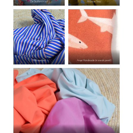
De Stoffenstraat
Madam Trico
Wild van Stof
Ansje Handmade (in sneak peek!)