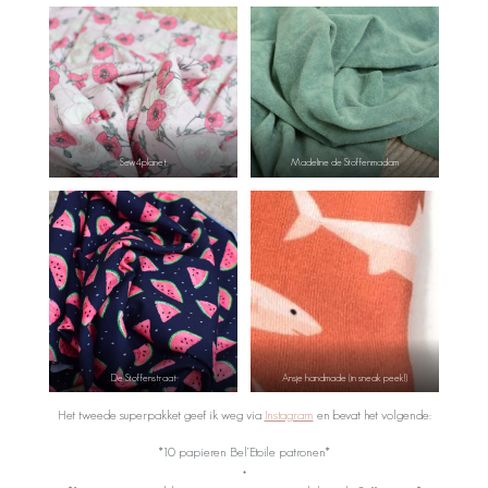
Sew4planet
Madeline de Stoffenmadam
De Stoffenstraat
Ansje handmade (in sneak peek!)
Het tweede superpakket geef ik weg via
Instagram
en bevat het volgende:
*10 papieren Bel’Etoile patronen*
+