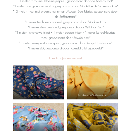
*1 meter tricot met bloemetjesprint, gesponsord door de Stoffenstraat*
*1 meter okergele viscose slub, gesponsord door Madeline de Stoffenmadam*
*1.5 meter tricot met bloemenprint van Megan Blue fabrics, gesponsord door
de Stoffenstraat*
*1 meter frech terry paneel, gesponsord door Madam Trico*
*1 meter streepjestricot, gesponsord door Wild van Stof*
*1 meter lichtblauwe tricot + 1 meter paarse tricot + 1 meter koraalkleurige
tricot, gesponsord door Sew4planet*
*1 meter jersey met vissenprint, gesponsord door Ansje Handmade*
*1 meter stof, gesponsord door Toverstof (niet afgebeeld)*
Hier kan je deelnemen!
De Stoffenstraat
Madeline de Stoffenmadam