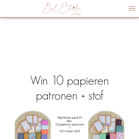
Me
Win 10 papieren
patronen + stof