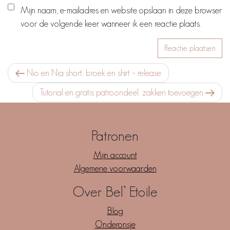
Mijn naam, e-mailadres en website opslaan in deze browser
voor de volgende keer wanneer ik een reactie plaats.
Berichtnavigatie
Vorig bericht
Nio en Nia short, broek en shirt – release
Volgend bericht
Tutorial en gratis patroondeel: zakken toevoegen
Patronen
Mijn account
Algemene voorwaarden
Over Bel’ Etoile
Blog
Onderonsje