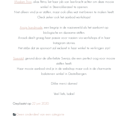
Madam Trico
, alias Petra, liet haar job van leerkracht achter om deze mooie
winkel in Steenokkerzeel te openen.
Niet alleen vind je er stoffen, maar ook alles wat met breien te maken heeft.
Check zeker ook het aanbod workshops!
Ansje handmade
, een begrip in de naaiwereld als het aankomt op
biologische en duurzame stoffen.
Anouck deelt graag haar passie voor naaien via workshops of in haar
Instagram stories.
Het stofje dat ze sponsort zal exclusief in haar winkel te verkrijgen zijn!
Toverstof
, gerund door de allerliefste Svenja, die een perfect oog voor mooie
stoffen heeft.
Haar mooie aanbod vind je in de webshop maar ook in de charmante
bakstenen winkel in Destelbergen.
Dikke merci dames!
Veel liefs, Isabel
Geplaatst op
22 juni 2020
Categorieën
Geen onderdeel van een categorie