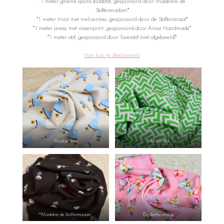
*1 meter groene spons (badstof), gesponsord door Madeline de
Stoffenmadam*
*1 meter tricot met meloentjes, gesponsord door de Stoffenstraat*
*1 meter jersey met vissenprint, gesponsord door Ansje Handmade*
*1 meter stof, gesponsord door Toverstof (niet afgebeeld)*
Hier kan je deelnemen!
Madam Trico
Wild van Stof
Madeline de Stoffenmadam
De Stoffenstraat