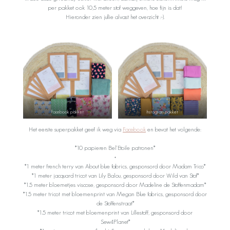
per pakket ook 10,5 meter stof weggeven, hoe fijn is dat!
Hieronder zien jullie alvast het overzicht :-).
Facebook pakket
Instagram pakket
Het eerste superpakket geef ik weg via
Facebook
en bevat het volgende:
*10 papieren Bel’Etoile patronen*
+
*1 meter french terry van About blue fabrics, gesponsord door Madam Trico*
*1 meter jacquard tricot van Lily Balou, gesponsord door Wild van Stof*
*1.5 meter bloemetjes viscose, gesponsord door Madeline de Stoffenmadam*
*1.5 meter tricot met bloemenprint van Megan Blue fabrics, gesponsord door
de Stoffenstraat*
*1.5 meter tricot met bloemenprint van Lillestoff, gesponsord door
Sew4Planet*