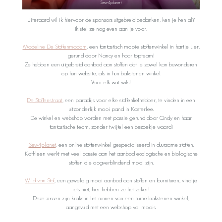
Sew4planet
Uiteraard wil ik hiervoor de sponsors uitgebreid bedanken, ken je hen al?
Ik stel ze nog even aan je voor:
Madeline De Stoffenmadam
, een fantastisch mooie stoffenwinkel in hartje Lier,
gerund door Nancy en haar topteam!
Ze hebben een uitgebreid aanbod aan stoffen dat je zowel kan bewonderen
op hun website, als in hun bakstenen winkel.
Voor elk wat wils!
De Stoffenstraat
, een paradijs voor elke stoffenliefhebber, te vinden in een
uitzonderlijk mooi pand in Kasterlee.
De winkel en webshop worden met passie gerund door Cindy en haar
fantastische team, zonder twijfel een bezoekje waard!
Sew4planet
, een online stoffenwinkel gespecialiseerd in duurzame stoffen.
Kathleen werkt met veel passie aan het aanbod ecologische en biologische
stoffen die oogverblindend mooi zijn.
Wild van Stof
, een geweldig mooi aanbod aan stoffen en fournituren, vind je
iets niet, hier hebben ze het zeker!
Deze zussen zijn kraks in het runnen van een ruime bakstenen winkel,
aangevuld met een webshop vol moois.