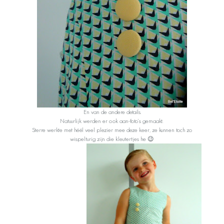
En van de andere details.
Natuurlijk werden er ook aan-foto’s gemaakt.
Sterre werkte met héél veel plezier mee deze keer, ze kunnen toch zo
wispelturig zijn die kleutertjes he 😉