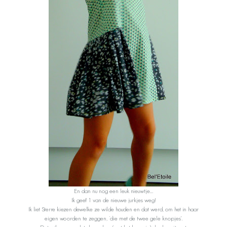
En dan nu nog een leuk nieuwtje….
Ik geef 1 van de nieuwe jurkjes weg!
Ik liet Sterre kiezen dewelke ze wilde houden en dat werd, om het in haar
eigen woorden te zeggen, ‘die met de twee gele knopjes’.