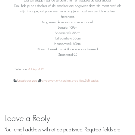
Dat wil zeggen dat de andere (met het kraagje) de deur uitgaat.
Dus… heb je een dochter of kleindochter die ongeveer dezelfde maat heeft als
mijn 4-jarige, volg dan even mijn blogje en laat een berichtje achter
hieronder.
Nog even de maten van mijn model:
Lengte: 107cm
Borstomtrek: 58cm
Tailleomtrek: 58cm
Heupomtrek: 60cm
Binnen 1 week maak ik de winnaar bekend!
Spannend 🙂
Posted on
20 July 2015
Categories
Tags
Uncategorized
giveaway
,
jurk
,
naaien
,
plooitjes
,
Soft cactus
Leave a Reply
Your email address will not be published.
Required fields are