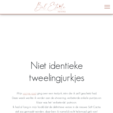
Me
Niet identieke
tweelingjurkjes
Mijn
vorige post
ging over een testjurk, één die ik zelf geschetst had.
Deze week werkte ik verder aan de uitvoering, verbeterde enkele puntjes en
klaar was het ‘verbeterde’ patroon.
Ik had al lang in mijn hoofd dat de definitieve versie in de nieuwe Soft Cactus
stof zou gemaakt worden, daar ben ik namelijk echt helemaal gek van!