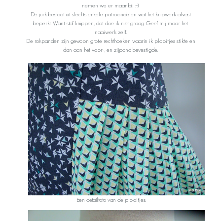
nemen we er maar bij :-).
De jurk bestaat uit slechts enkele patroondelen wat het knipwerk alvast
beperkt. Want stof knippen, dat doe ik niet graag. Geef mij maar het
naaiwerk zelf.
De rokpanden zijn gewoon grote rechthoeken waarin ik plooitjes stikte en
dan aan het voor-, en zijpand bevestigde.
Een detailfoto van de plooitjes.