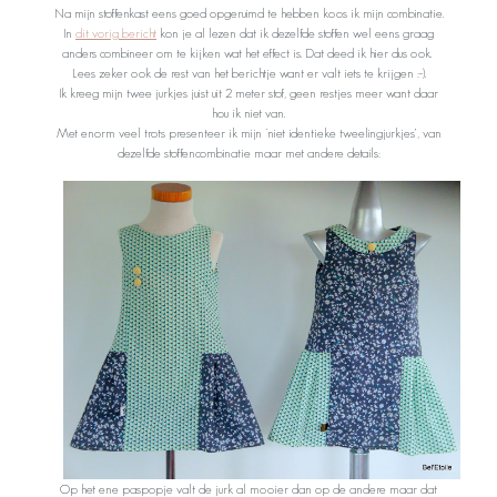
Na mijn stoffenkast eens goed opgeruimd te hebben koos ik mijn combinatie.
In
dit vorig bericht
kon je al lezen dat ik dezelfde stoffen wel eens graag
anders combineer om te kijken wat het effect is. Dat deed ik hier dus ook.
Lees zeker ook de rest van het berichtje want er valt iets te krijgen :-).
Ik kreeg mijn twee jurkjes juist uit 2 meter stof, geen restjes meer want daar
hou ik niet van.
Met enorm veel trots presenteer ik mijn ‘niet identieke tweelingjurkjes’, van
dezelfde stoffencombinatie maar met andere details:
Op het ene paspopje valt de jurk al mooier dan op de andere maar dat