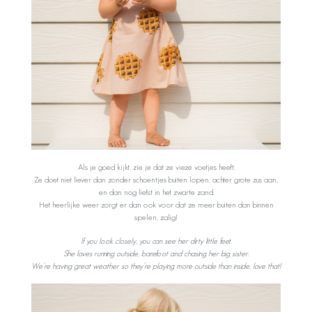
Als je goed kijkt, zie je dat ze vieze voetjes heeft.
Ze doet niet liever dan zonder schoentjes buiten lopen, achter grote zus aan,
en dan nog liefst in het zwarte zand.
Het heerlijke weer zorgt er dan ook voor dat ze meer buiten dan binnen
spelen, zalig!
If you look closely, you can see her dirty little feet.
She loves running outside, barefoot and chasing her big sister.
We’re having great weather so they’re playing more outside than inside, love that!