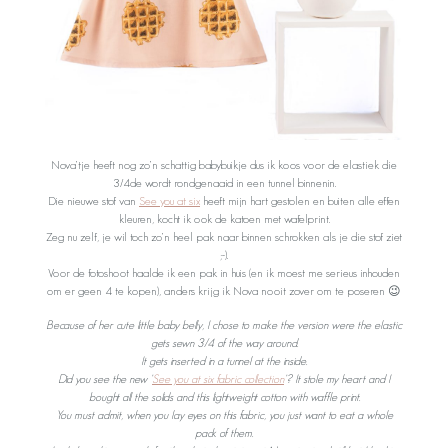
Nova’tje heeft nog zo’n schattig babybuikje dus ik koos voor de elastiek die
3/4de wordt rondgenaaid in een tunnel binnenin.
Die nieuwe stof van
See you at six
heeft mijn hart gestolen en buiten alle effen
kleuren, kocht ik ook de katoen met wafelprint.
Zeg nu zelf, je wil toch zo’n heel pak naar binnen schrokken als je die stof ziet
;-).
Voor de fotoshoot haalde ik een pak in huis (en ik moest me serieus inhouden
om er geen 4 te kopen), anders krijg ik Nova nooit zover om te poseren 😉
Because of her cute little baby belly, I chose to make the version were the elastic
gets sewn 3/4 of the way around.
It gets inserted in a tunnel at the inside.
Did you see the new ‘
See you at six fabric collection
‘? It stole my heart and I
bought all the solids and this lightweight cotton with waffle print.
You must admit, when you lay eyes on this fabric, you just want to eat a whole
pack of them.