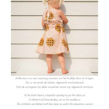
Achteraan is er een opening voorzien om het hoofdje door te krijgen.
Die is, net zoals de halslijn, afgewerkt met biaisband.
Ook de armsgaten bij deze mouwloze versie zijn afgewerkt met biais.
At the back there’s a keyhole opening to put the dress on.
It’s finished with bias binding, just as the neckline is.
The armholes are finished with bias tape as well in this sleeveless version.