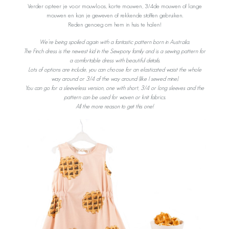
Verder opteer je voor mouwloos, korte mouwen, 3/4de mouwen of lange
mouwen en kan je geweven of rekkende stoffen gebruiken.
Reden genoeg om hem in huis te halen!
We’re being spoiled again with a fantastic pattern born in Australia.
The Finch dress is the newest kid in the Sewpony family and is a sewing pattern for
a comfortable dress with beautiful details.
Lots of options are include, you can choose for an elasticated waist the whole
way around or 3/4 of the way around (like I sewed mine).
You can go for a sleeveless version, one with short, 3/4 or long sleeves and the
pattern can be used for woven or knit fabrics.
All the more reason to get this one!