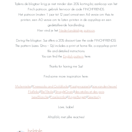
Tijdens de blogtour krijg je niet minder dan 20% korting bij aankoop van het
Finch patroon, gebruik hiervoor de code FINCHFRIENDS.
Het patroon (maten 1 jaar tot 12 jaar) omvat een A4 versie om thuis te
printen, een A0 versie om te laten printen in de copyshop en een
gedetailleerde handleiding.
Hier vind je het
Nederlandstalige patroon
.
During the blogtour, Suz offers a 20% discount (use the code FINCHFRIENDS).
The pattern (sizes 12mo – 12y) includes a print at home file, a copyshop print
file and detailed instructions.
You can find the
English pattern
here.
Thanks for having me Suz!
Find some more inspiration here:
Molemieke
//
Kneesocks and Goldilocks
//
Kaatjenaaisels
//
zoe.van.den.heuvel
Flaflinko
//
Bel’Etoile
//
StraightGrain
//
des etoiles et des pois
IsewBlanche
//
Froeleintilia
//
AngieBurgett
//
Sewitcurly
Love, Isabel
Altijd blij met jullie reacties!
_beletoile_