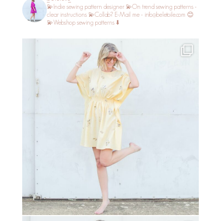
💫Indie sewing pattern designer
💫On trend sewing patterns -
clear instructions
💫Collab? E-Mail me - info@beletoile.com 😊
💫Webshop sewing patterns ⬇️